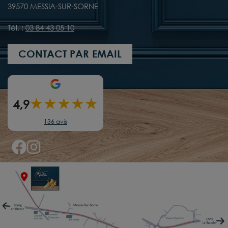
39570 MESSIA-SUR-SORNE
Tél. :
03 84 43 05 10
CONTACT PAR EMAIL
★
★
★
★
★
★
4,9
136 avis