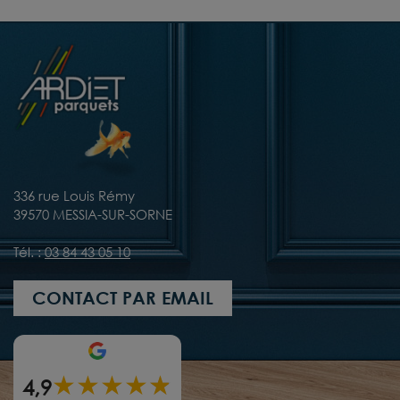
336 rue Louis Rémy
39570 MESSIA-SUR-SORNE
Tél. :
03 84 43 05 10
CONTACT PAR EMAIL
★
★
★
★
★
★
4,9