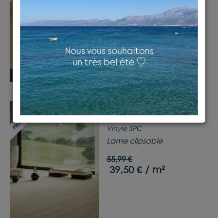
Lame clipsable
55,90 €
39,50 € / m²
Disponible
PRIX DOUX 😍
Reg beige
Vinyle SPC
Lame clipsable
55,99 €
39,50 € / m²