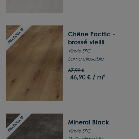
PRIX DOUX 😊
Chêne Pacific -
brossé vieilli
Vinyle SPC
Lame clipsable
67,99 €
46,90 € / m²
PRIX DOUX 😊
Mineral Black
Vinyle SPC
Dalle clipsable