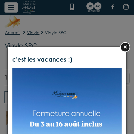
Accueil
Vinyle
Vinyle SPC
Vinyle SPC
×
c'est les vacances :)
16 produits
Trier par :
Pertinence
Tous les filtres
PRIX DOUX 😍
Chêne Naturel
Vinyle SPC