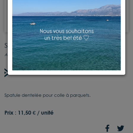
Spatule pour colle
Accessoires
En stock
Spatule dentelée pour colle à parquets.
Prix :
11,50 € / unité