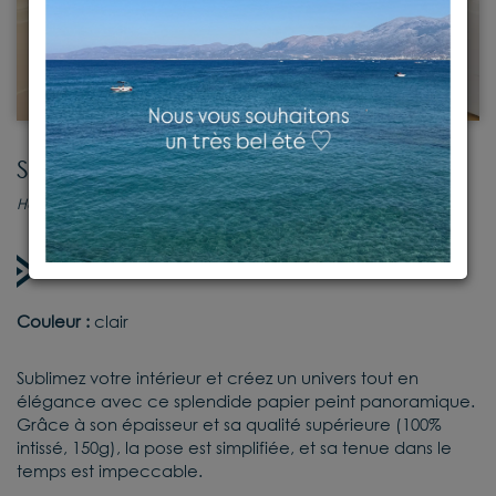
Sav
Habillage mural
Sur commande
Couleur :
clair
Sublimez votre intérieur et créez un univers tout en
élégance avec ce splendide papier peint panoramique.
Grâce à son épaisseur et sa qualité supérieure (100%
intissé, 150g), la pose est simplifiée, et sa tenue dans le
temps est impeccable.