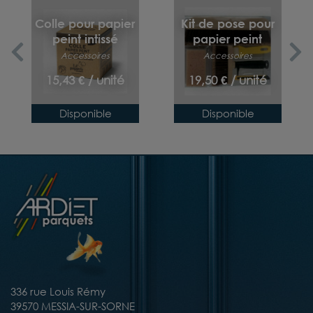
Colle pour papier
Kit de pose pour
peint intissé
papier peint
Accessoires
Accessoires
15,43 € / unité
19,50 € / unité
Disponible
Disponible
336 rue Louis Rémy
39570 MESSIA-SUR-SORNE