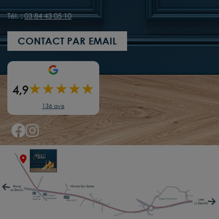
Tél. :
03 84 43 05 10
CONTACT PAR EMAIL
★
★
★
★
★
★
4,9
136 avis