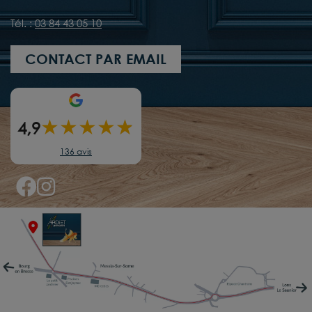
Tél. :
03 84 43 05 10
CONTACT PAR EMAIL
★
★
★
★
★
★
4,9
136 avis