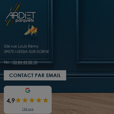
336 rue Louis Rémy
39570 MESSIA-SUR-SORNE
Tél. :
03 84 43 05 10
CONTACT PAR EMAIL
★
★
★
★
★
★
4,9
136 avis