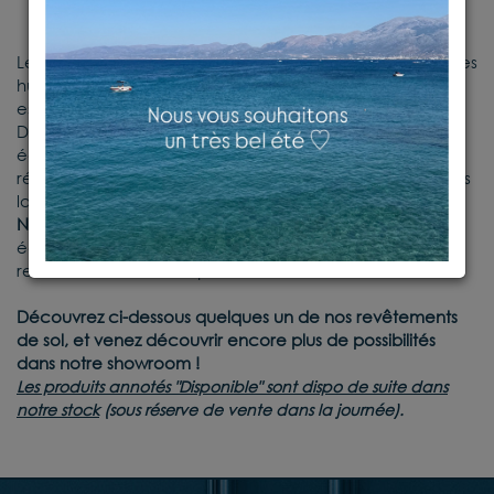
Le
sol vinyle
est le revêtement de sol idéal pour les pièces
humides. Fabriqué à partir de matériaux synthétiques, il
est résistant à l'eau, et facile à nettoyer.
De nouveaux revêtements hybrides combinent
également aujourd'hui la résistance à l'eau et la
résistance à l'usure.
En lames ou en dalles, il existe un très
large choix en terme de design !
Nos spécialistes vous accueillent en boutique
, pour
échanger sur votre projet, et trouver à vos côtés le
revêtement de sol fait pour vous !
Découvrez ci-dessous quelques un de nos revêtements
de sol, et venez découvrir encore plus de possibilités
dans notre showroom !
Les produits annotés "Disponible" sont dispo de suite dans
notre stock
(sous réserve de vente dans la journée).