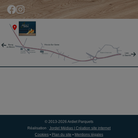
© 2013-2026 Ardiet Parquets
Réalisation :
Jordel Médias | Création site internet
Cookies
•
Plan du site
•
Mentions légales