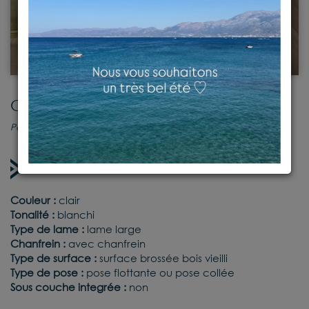
CHENE TUN
Parquet contrecollé
Sur commande
Couleur :
clair
Tonalité :
blanchi
Type de lame :
lame large
Chanfrein :
avec chanfrein
Type de surface :
surface brossée bois vieilli
Type de pose :
pose flottante ou pose collée
Sous couche integrée :
non