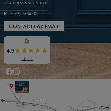
39570 MESSIA-SUR-SORNE
Tél. :
03 84 43 05 10
CONTACT PAR EMAIL
★
★
★
★
★
★
4,9
136 avis