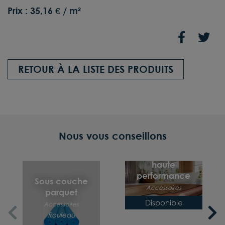
Prix :
35,16 € / m²
RETOUR À LA LISTE DES PRODUITS
Nous vous conseillons
Sous couche très
haute
performance
Sous couche
Accessoires
parquet
Rouleau
Disponible
Accessoires
Rouleau
8,50 € / m²