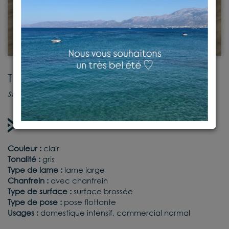
TRAD GRIS B
Stratifié
Sur commande
Couleur :
clair
Tonalité :
gris
Type de lame :
lame large
Chanfrein :
avec chanfrein
Type de surface :
surface brossée
Type de pose :
pose flottante
Usages :
domestique intensif, commercial normal